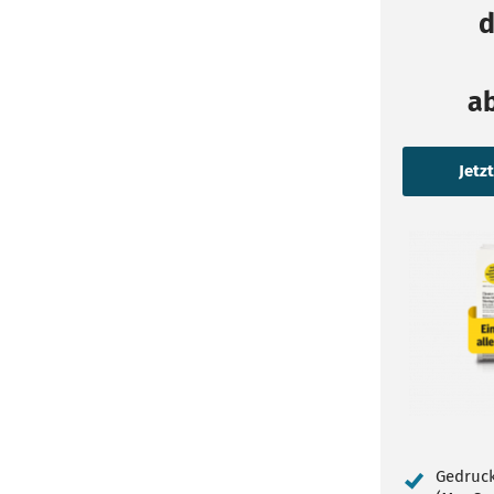
d
a
Gedruck