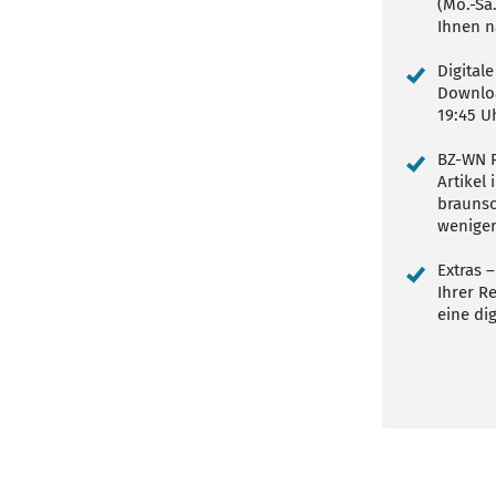
(Mo.-Sa
Ihnen n
Digital
Downloa
19:45 U
BZ-WN P
Artikel
braunsc
wenige
Extras –
Ihrer R
eine dig