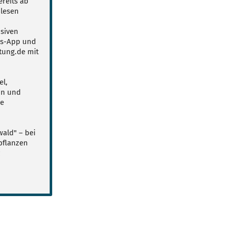
reits ab
lesen
usiven
ws-App und
tung.de mit
el,
on und
le
ald" – bei
pflanzen
z