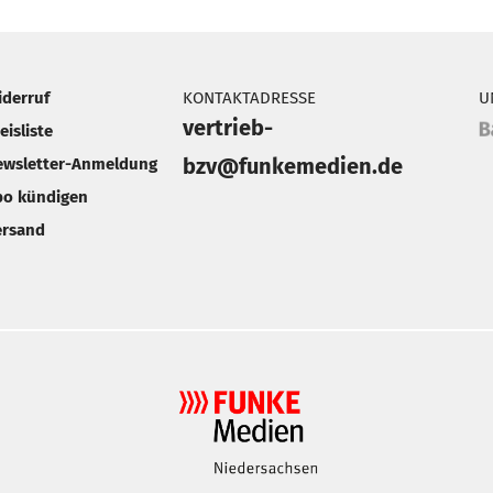
iderruf
KONTAKTADRESSE
U
vertrieb-
eisliste
bzv@funkemedien.de
ewsletter-Anmeldung
bo kündigen
ersand