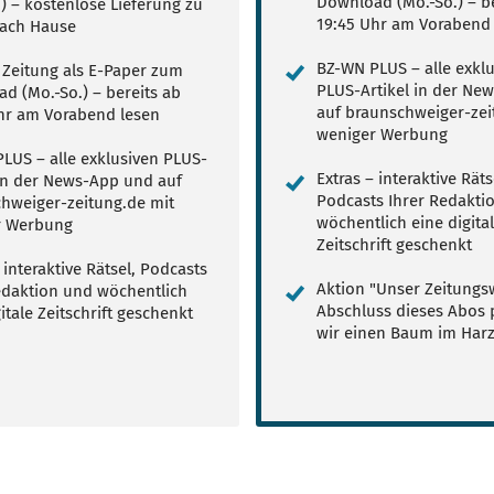
Download (Mo.-So.) – be
.) – kostenlose Lieferung zu
19:45 Uhr am Vorabend 
ach Hause
BZ-WN PLUS – alle exkl
e Zeitung als E-Paper zum
PLUS-Artikel in der Ne
d (Mo.-So.) – bereits ab
auf braunschweiger-zei
hr am Vorabend lesen
weniger Werbung
LUS – alle exklusiven PLUS-
Extras – interaktive Räts
 in der News-App und auf
Podcasts Ihrer Redakti
hweiger-zeitung.de mit
wöchentlich eine digita
r Werbung
Zeitschrift geschenkt
 interaktive Rätsel, Podcasts
Aktion "Unser Zeitungsw
edaktion und wöchentlich
Abschluss dieses Abos 
itale Zeitschrift geschenkt
wir einen Baum im Har